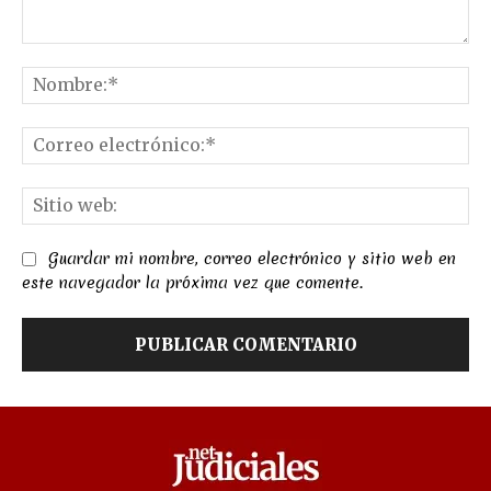
Comentario:
No
Co
el
Sit
we
Guardar mi nombre, correo electrónico y sitio web en
este navegador la próxima vez que comente.