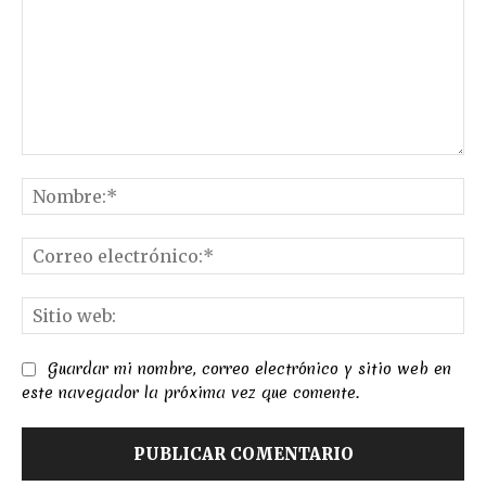
Comentario:
No
Co
el
Sit
we
Guardar mi nombre, correo electrónico y sitio web en
este navegador la próxima vez que comente.