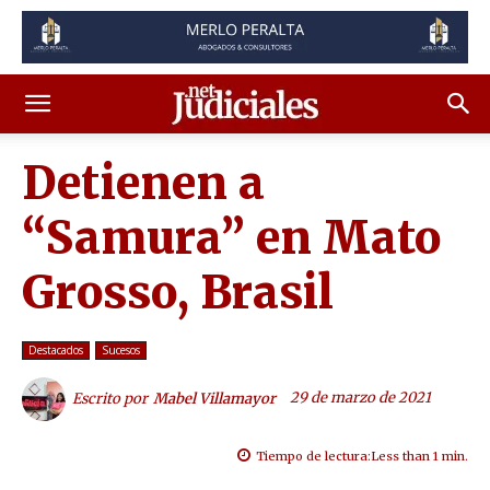
Detienen a
“Samura” en Mato
Grosso, Brasil
Destacados
Sucesos
29 de marzo de 2021
Escrito por
Mabel Villamayor
Tiempo de lectura:
Less than 1
min.