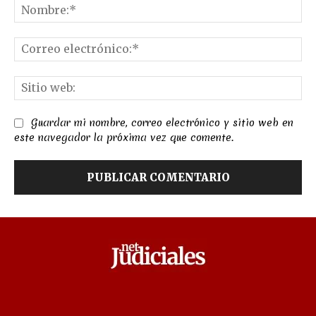
No
Co
el
Sit
we
Guardar mi nombre, correo electrónico y sitio web en
este navegador la próxima vez que comente.