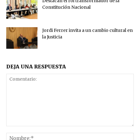
Destacan el rol transformador de la
Constitución Nacional
Jordi Ferrer invita a un cambio cultural en
la Justicia
DEJA UNA RESPUESTA
Comentario:
No