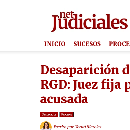
Judiciales.net
INICIO
SUCESOS
PROCE
Desaparición d
RGD: Juez fija 
acusada
Destacados
Procesos
Escrito por
Yerutí Mereles