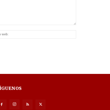
Sitio
nico:*
web:
ÍGUENOS