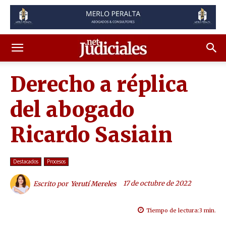
Derecho a réplica
del abogado
Ricardo Sasiain
Destacados
Procesos
17 de octubre de 2022
Escrito por
Yerutí Mereles
Tiempo de lectura:
3
min.