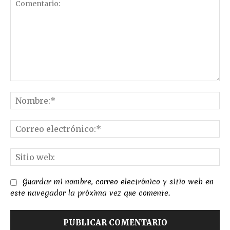
Comentario:
No
Co
el
Sit
we
Guardar mi nombre, correo electrónico y sitio web en
este navegador la próxima vez que comente.