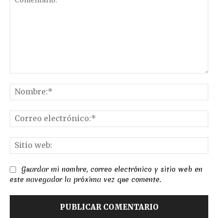
Comentario:
No
Co
el
Sit
we
Guardar mi nombre, correo electrónico y sitio web en
este navegador la próxima vez que comente.