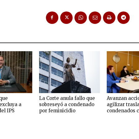
que
La Corte anula fallo que
Avanzan acci
excluya a
sobreseyó a condenado
agilizar trasl
del IPS
por feminicidio
condenados c