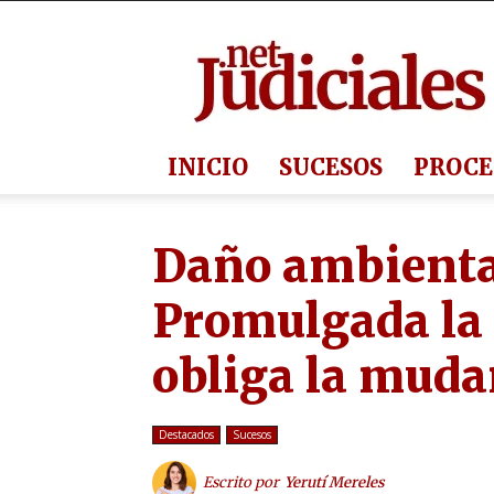
Judiciales.net
INICIO
SUCESOS
PROCE
Daño ambienta
Promulgada la
obliga la mudan
Destacados
Sucesos
Escrito por
Yerutí Mereles