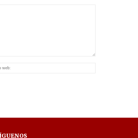
Sitio
nico:*
web:
ÍGUENOS