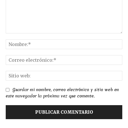
Comentario:
No
Co
el
Sit
we
Guardar mi nombre, correo electrónico y sitio web en
este navegador la próxima vez que comente.