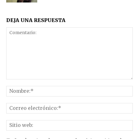
DEJA UNA RESPUESTA
Comentario:
No
Co
el
Sit
we