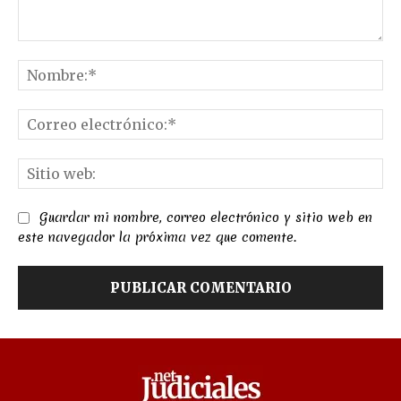
Comentario:
No
Co
el
Sit
we
Guardar mi nombre, correo electrónico y sitio web en
este navegador la próxima vez que comente.