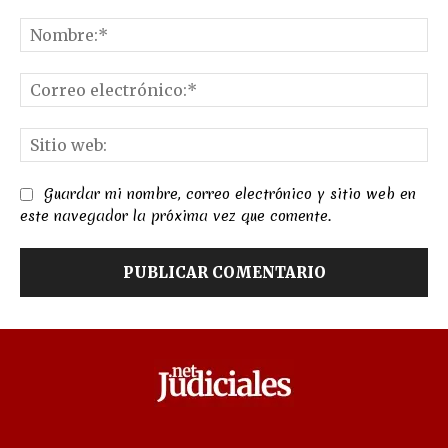
Comentario:
No
Co
el
Sit
we
Guardar mi nombre, correo electrónico y sitio web en
este navegador la próxima vez que comente.