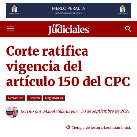
Corte ratifica
vigencia del
artículo 150 del CPC
Destacados
Procesos
Magistratura
30 de septiembre de 2021
Escrito por
Mabel Villamayor
Tiempo de lectura:
Less than 1
min.