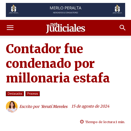
Contador fue
condenado por
millonaria estafa
Destacados
Procesos
15 de agosto de 2024
Escrito por
Yerutí Mereles
Tiempo de lectura:
1
min.