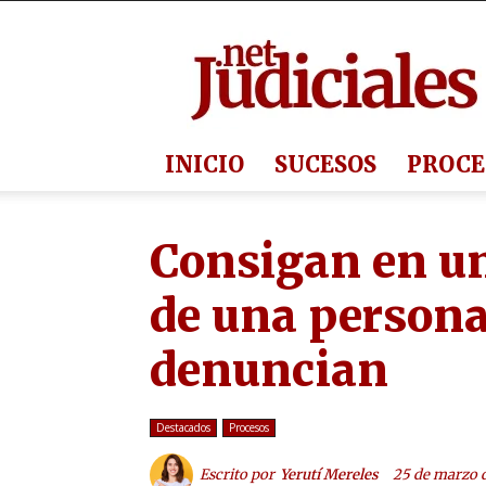
Judiciales.net
INICIO
SUCESOS
PROCE
Consigan en un 
de una persona 
denuncian
Destacados
Procesos
Escrito por
Yerutí Mereles
25 de marzo 