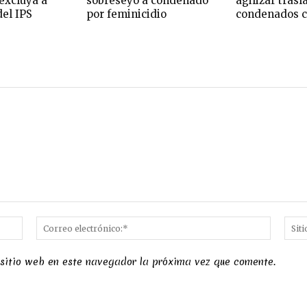
excluya a
sobreseyó a condenado
agilizar trasl
del IPS
por feminicidio
condenados c
Nombre:*
Correo
electró
 sitio web en este navegador la próxima vez que comente.