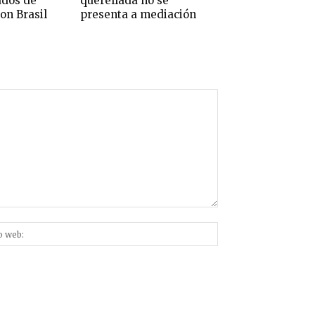
ados de
querellada no se
on Brasil
presenta a mediación
Sitio
nico:*
web: