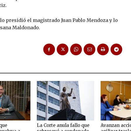
iz.
a lo presidió el magistrado Juan Pablo Mendoza y lo
ossana Maldonado.
que
La Corte anula fallo que
Avanzan acci