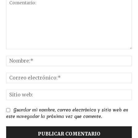
Comentario:
No
Co
el
Sit
we
Guardar mi nombre, correo electrónico y sitio web en
este navegador la próxima vez que comente.