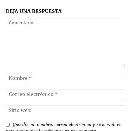
DEJA UNA RESPUESTA
Comentario:
No
Co
el
Sit
we
Guardar mi nombre, correo electrónico y sitio web en
este navegador la próxima vez que comente.