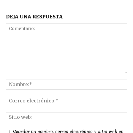
DEJA UNA RESPUESTA
Comentario:
No
Co
el
Sit
we
Guardar mi nombre, correo electrónico y sitio web en