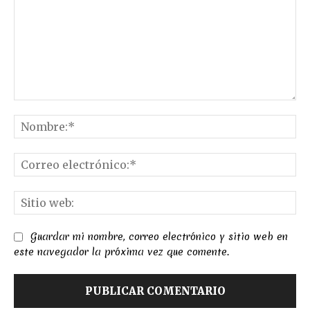
Comentario:
No
Co
el
Sit
we
Guardar mi nombre, correo electrónico y sitio web en
este navegador la próxima vez que comente.