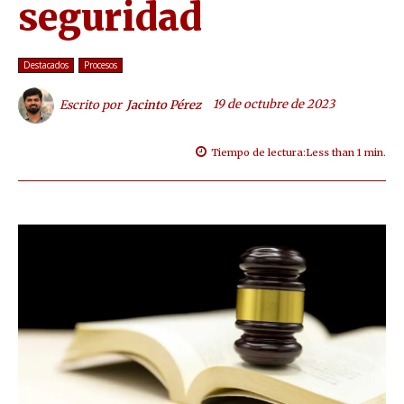
seguridad
Destacados
Procesos
19 de octubre de 2023
Escrito por
Jacinto Pérez
Tiempo de lectura:
Less than 1
min.