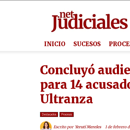
Judiciales.net
INICIO
SUCESOS
PROCE
Concluyó audie
para 14 acusado
Ultranza
Destacados
Procesos
Escrito por
Yerutí Mereles
1 de febrero 