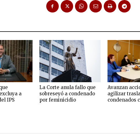
que
La Corte anula fallo que
Avanzan acci
excluya a
sobreseyó a condenado
agilizar trasl
del IPS
por feminicidio
condenados c