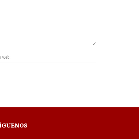
Sitio
nico:*
web:
ÍGUENOS