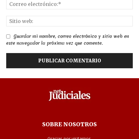
Co
el
Sit
we
Guardar mi nombre, correo electrónico y sitio web en
este navegador la próxima vez que comente.
SOBRE NOSOTROS
Gracias por visitarnos.