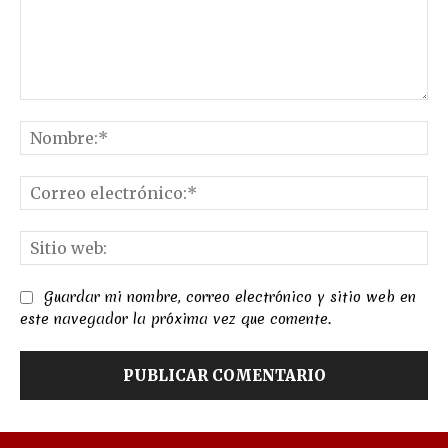
Comentario:
No
Co
el
Sit
we
Guardar mi nombre, correo electrónico y sitio web en
este navegador la próxima vez que comente.