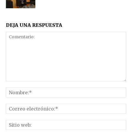
DEJA UNA RESPUESTA
Comentario:
No
Co
el
Sit
we