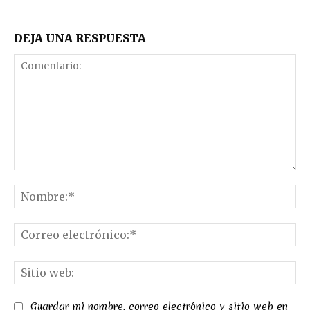
DEJA UNA RESPUESTA
Comentario:
No
Co
el
Sit
we
Guardar mi nombre, correo electrónico y sitio web en