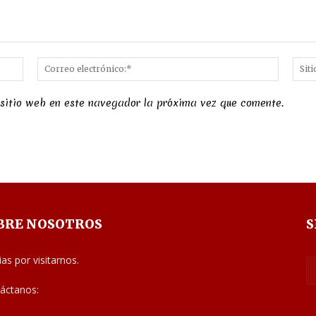
Nombre:*
Correo
electró
 sitio web en este navegador la próxima vez que comente.
BRE NOSOTROS
S
ias por visitarnos.
áctanos:
noticias@judiciales.net