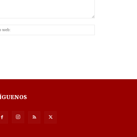
Sitio
nico:*
web:
ÍGUENOS