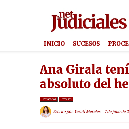
Judiciales.net
INICIO
SUCESOS
PROCE
Ana Girala ten
absoluto del h
Destacados
Procesos
Escrito por
Yerutí Mereles
7 de julio de 