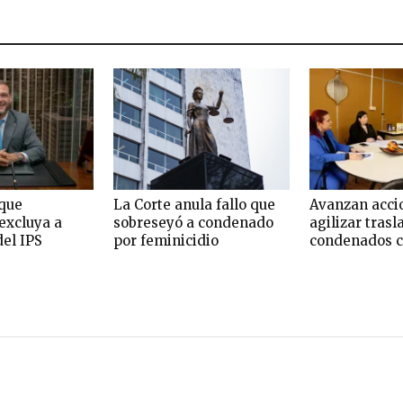
que
La Corte anula fallo que
Avanzan acci
excluya a
sobreseyó a condenado
agilizar trasl
del IPS
por feminicidio
condenados c