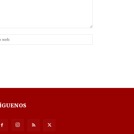
Sitio
nico:*
web:
ÍGUENOS