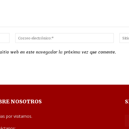
Nombre:*
Correo
electró
 sitio web en este navegador la próxima vez que comente.
BRE NOSOTROS
S
ias por visitarnos.
áctanos:
noticias@judiciales.net