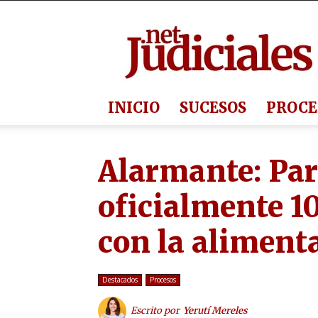
Judiciales.net
INICIO
SUCESOS
PROCE
Alarmante: Par
oficialmente 1
con la alimenta
Destacados
Procesos
Escrito por
Yerutí Mereles