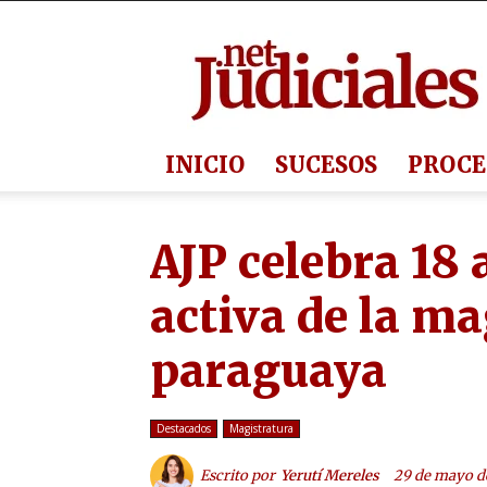
Judiciales.net
INICIO
SUCESOS
PROCE
AJP celebra 18
activa de la ma
paraguaya
Destacados
Magistratura
Escrito por
Yerutí Mereles
29 de mayo d