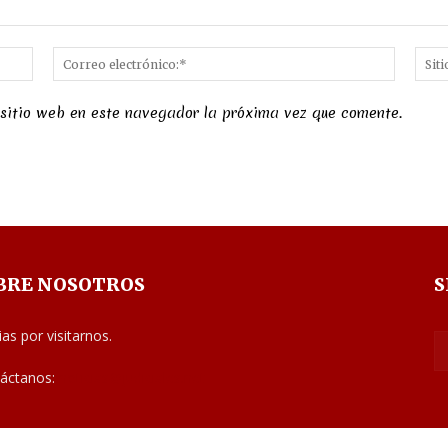
Nombre:*
Correo
electró
 sitio web en este navegador la próxima vez que comente.
BRE NOSOTROS
S
ias por visitarnos.
áctanos:
noticias@judiciales.net