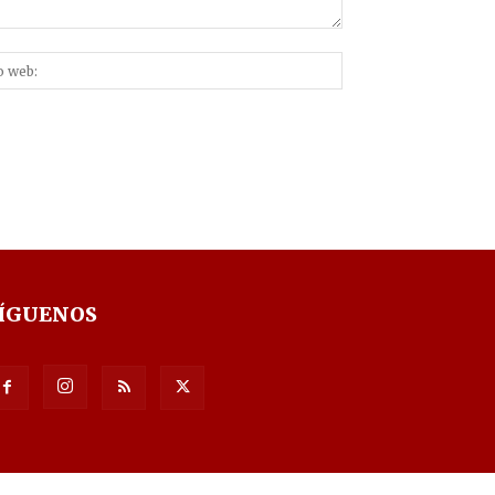
Sitio
nico:*
web:
ÍGUENOS