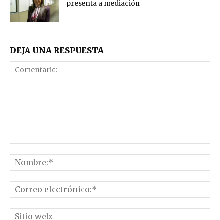
presenta a mediación
DEJA UNA RESPUESTA
Comentario:
No
Co
el
Sit