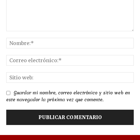
Comentario:
No
Co
el
Sit
we
Guardar mi nombre, correo electrónico y sitio web en
este navegador la próxima vez que comente.