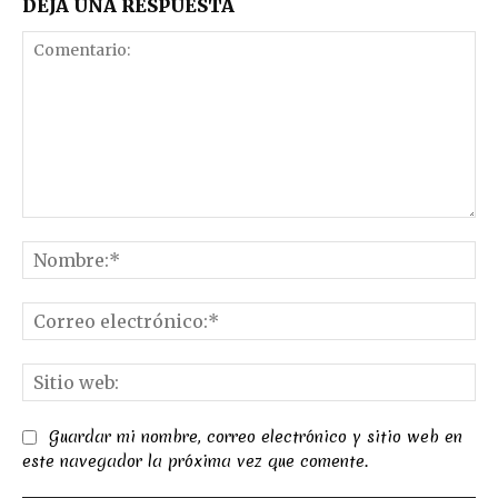
DEJA UNA RESPUESTA
Comentario:
No
Co
el
Sit
we
Guardar mi nombre, correo electrónico y sitio web en
este navegador la próxima vez que comente.