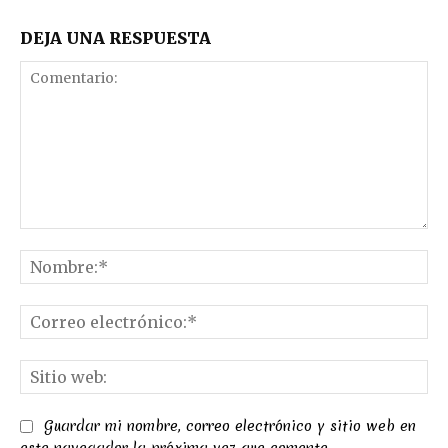
DEJA UNA RESPUESTA
Comentario:
No
Co
el
Sit
we
Guardar mi nombre, correo electrónico y sitio web en
este navegador la próxima vez que comente.