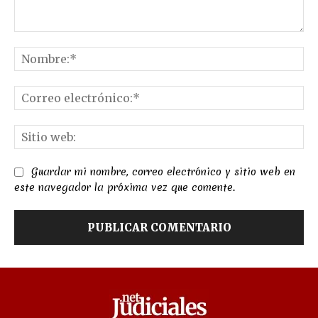
Comentario:
No
Co
el
Sit
we
Guardar mi nombre, correo electrónico y sitio web en
este navegador la próxima vez que comente.