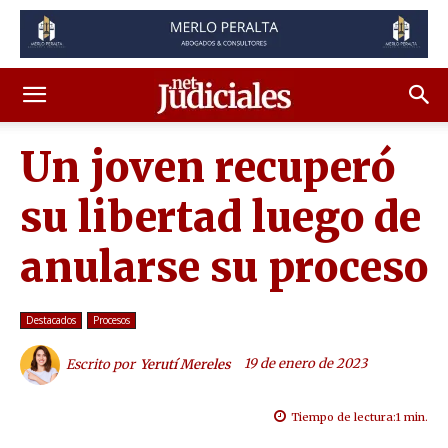
Un joven recuperó
su libertad luego de
anularse su proceso
Destacados
Procesos
19 de enero de 2023
Escrito por
Yerutí Mereles
Tiempo de lectura:
1
min.