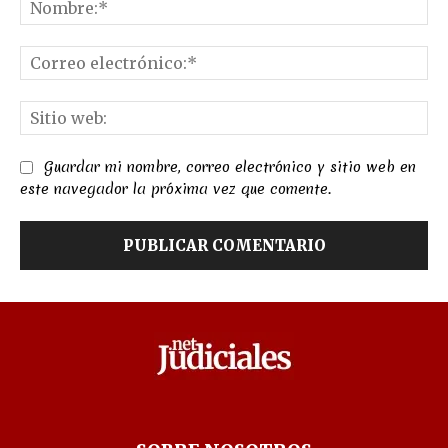
No
Co
el
Sit
we
Guardar mi nombre, correo electrónico y sitio web en
este navegador la próxima vez que comente.