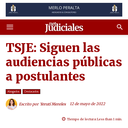
TSJE: Siguen las
audiencias públicas
a postulantes
Abogados
Destacados
12 de mayo de 2022
Escrito por
Yerutí Mereles
Tiempo de lectura:
Less than 1
min.