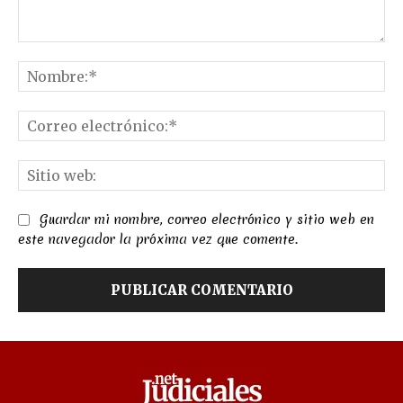
Comentario:
No
Co
el
Sit
we
Guardar mi nombre, correo electrónico y sitio web en
este navegador la próxima vez que comente.