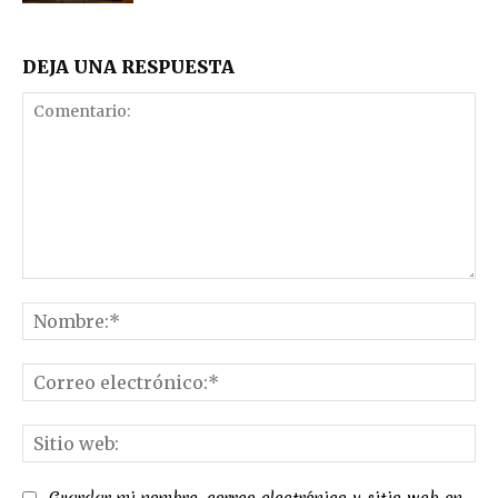
DEJA UNA RESPUESTA
Comentario:
No
Co
el
Sit
we