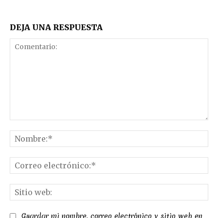
DEJA UNA RESPUESTA
Comentario:
No
Co
el
Sit
we
Guardar mi nombre, correo electrónico y sitio web en