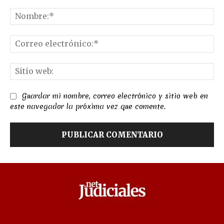
Comentario:
No
Co
el
Sit
we
Guardar mi nombre, correo electrónico y sitio web en
este navegador la próxima vez que comente.