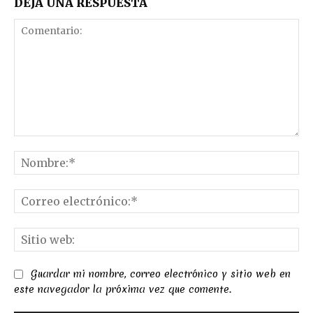
DEJA UNA RESPUESTA
Comentario:
No
Co
el
Sit
we
Guardar mi nombre, correo electrónico y sitio web en
este navegador la próxima vez que comente.