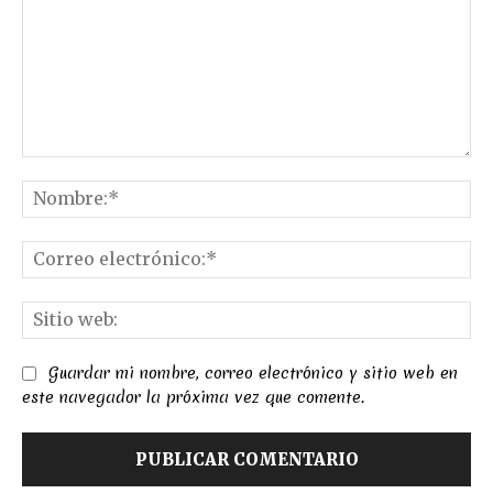
Comentario:
No
Co
el
Sit
we
Guardar mi nombre, correo electrónico y sitio web en
este navegador la próxima vez que comente.