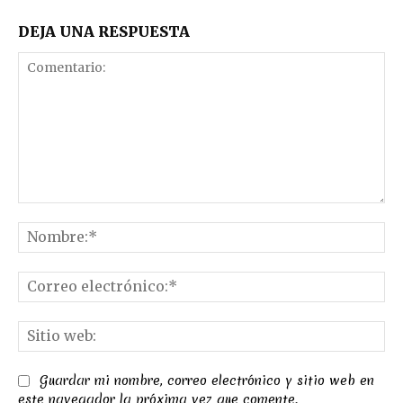
DEJA UNA RESPUESTA
Comentario:
No
Co
el
Sit
we
Guardar mi nombre, correo electrónico y sitio web en
este navegador la próxima vez que comente.