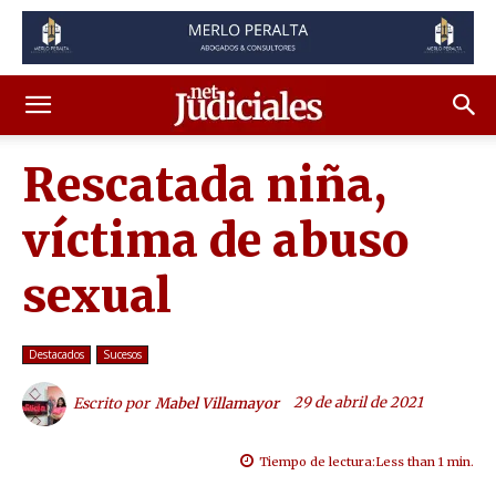
Rescatada niña,
víctima de abuso
sexual
Destacados
Sucesos
29 de abril de 2021
Escrito por
Mabel Villamayor
Tiempo de lectura:
Less than 1
min.