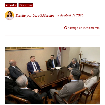
Abogados
Destacados
8 de abril de 2026
Escrito por
Yerutí Mereles
Tiempo de lectura:
1
min.