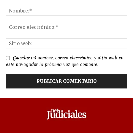
Comentario:
No
Co
el
Sit
we
Guardar mi nombre, correo electrónico y sitio web en
este navegador la próxima vez que comente.