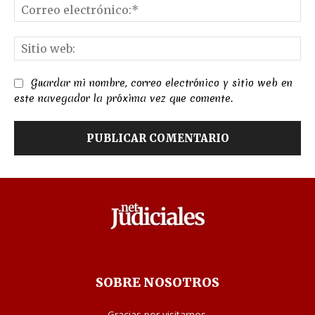
Co
el
Sit
we
Guardar mi nombre, correo electrónico y sitio web en
este navegador la próxima vez que comente.
SOBRE NOSOTROS
Gracias por visitarnos.