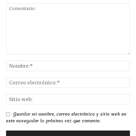
Comentario:
No
Co
el
Sit
we
Guardar mi nombre, correo electrónico y sitio web en
este navegador la próxima vez que comente.