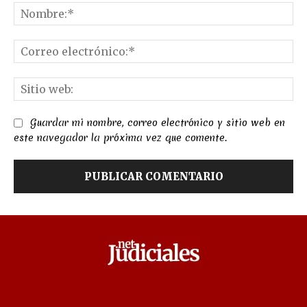
No
Co
el
Sit
we
Guardar mi nombre, correo electrónico y sitio web en
este navegador la próxima vez que comente.