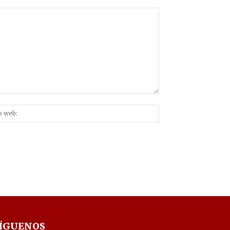
Sitio
nico:*
web:
ÍGUENOS