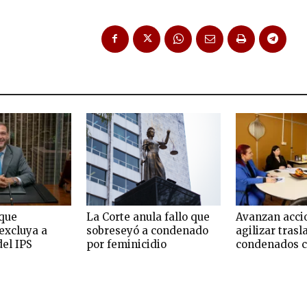
que
La Corte anula fallo que
Avanzan acci
excluya a
sobreseyó a condenado
agilizar trasl
del IPS
por feminicidio
condenados c