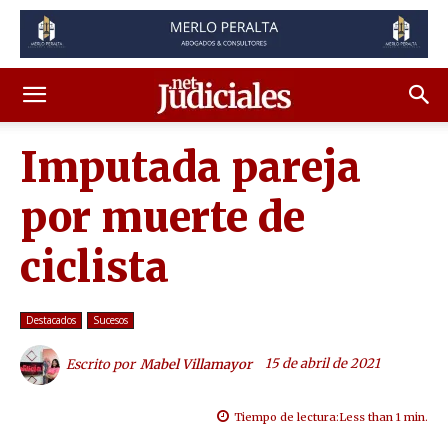
Imputada pareja
por muerte de
ciclista
Destacados
Sucesos
15 de abril de 2021
Escrito por
Mabel Villamayor
Tiempo de lectura:
Less than 1
min.