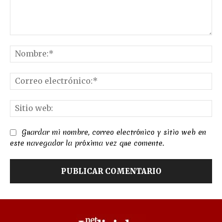
Comentario:
No
Co
el
Sit
we
Guardar mi nombre, correo electrónico y sitio web en
este navegador la próxima vez que comente.