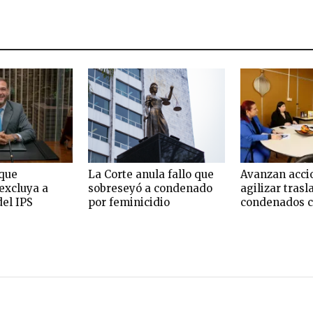
que
La Corte anula fallo que
Avanzan acci
excluya a
sobreseyó a condenado
agilizar trasl
del IPS
por feminicidio
condenados c