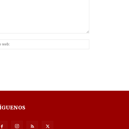
Sitio
nico:*
web:
ÍGUENOS