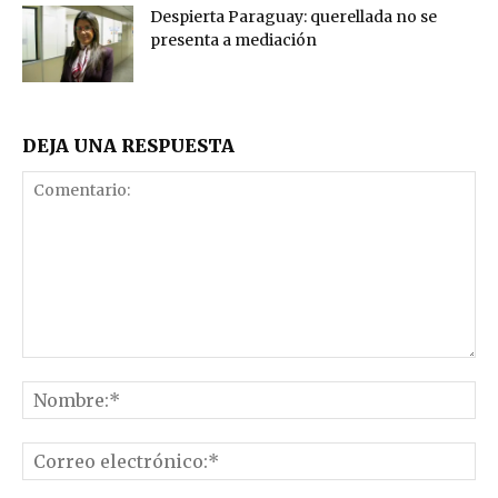
Despierta Paraguay: querellada no se
presenta a mediación
DEJA UNA RESPUESTA
Comentario:
No
Co
el