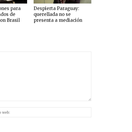
ones para
Despierta Paraguay:
ados de
querellada no se
on Brasil
presenta a mediación
Sitio
nico:*
web: