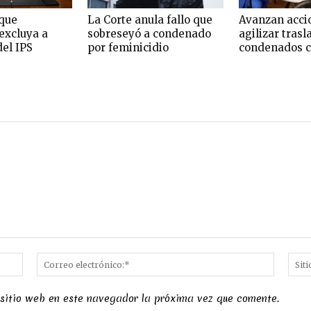
que
La Corte anula fallo que
Avanzan acci
excluya a
sobreseyó a condenado
agilizar trasl
del IPS
por feminicidio
condenados c
Nombre:*
Correo
electró
 sitio web en este navegador la próxima vez que comente.