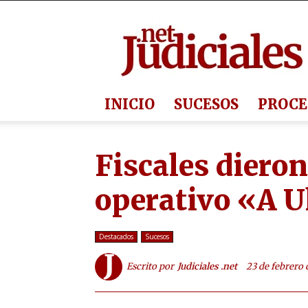
Judiciales.net
INICIO
SUCESOS
PROCE
Fiscales dieron
operativo «A U
Destacados
Sucesos
Escrito por
Judiciales .net
23 de febrero