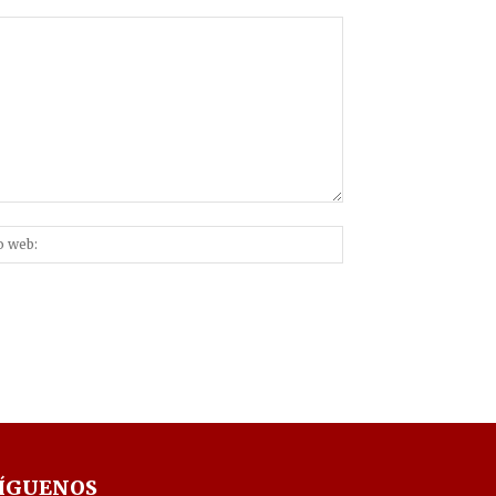
Sitio
nico:*
web:
ÍGUENOS