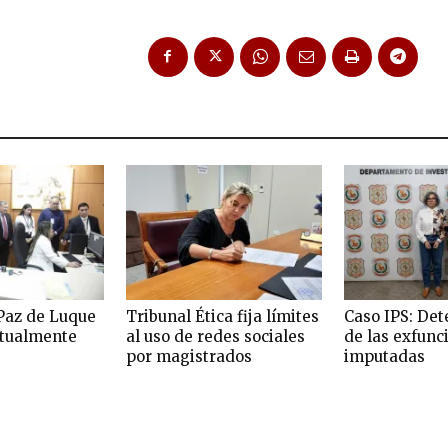
Paz de Luque
Tribunal Ética fija límites
Caso IPS: Det
rtualmente
al uso de redes sociales
de las exfunc
por magistrados
imputadas