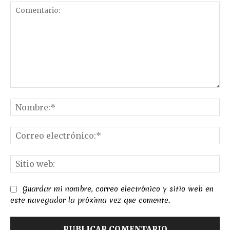
Comentario:
No
Co
el
Sit
we
Guardar mi nombre, correo electrónico y sitio web en
este navegador la próxima vez que comente.